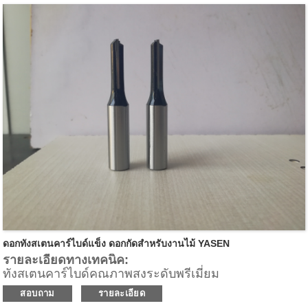
แอปพลิเคชัน:
สำหรับการเคลือบขอบด้านล่างของลามิเนตและเมลามีนที่
ยอดเยี่ยมสามารถใช้กับไม้เนื้อแข็งและวัสดุผสมไม้อื่นๆ
สำหรับอัตราการป้อนที่รวดเร็วบนเราเตอร์ CNC, เครื่อง
แมชชีนเซ็นเตอร์ และเครื่องแบบจุดต่อจุดสำหรับการริป,
การปรับขนาดแผง, เทมเพลตเราเตอร์ และแอปพลิเคชัน
การกำหนดเส้นทางอื่นๆ
ดอกทังสเตนคาร์ไบด์แข็ง ดอกกัดสำหรับงานไม้ YASEN
รายละเอียดทางเทคนิค:
ทังสเตนคาร์ไบด์คุณภาพสูงระดับพรีเมี่ยม
2 คมตัด(Z2)
สอบถาม
รายละเอียด
ให้พื้นผิวด้านล่างของชิ้นงานที่ดีเยี่ยม