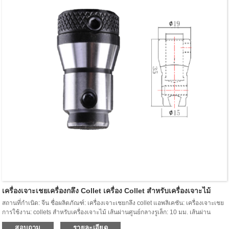
แอปพลิเคชัน:
สำหรับขอบด้านล่างของลามิเนตและเมลามีนสองด้านที่
ยอดเยี่ยมสามารถใช้กับไม้เนื้อแข็งและวัสดุผสมไม้อื่น ๆ
ได้
สำหรับอัตราการป้อนที่รวดเร็วบนเราเตอร์ CNC, เครื่อง
แมชชีนเซ็นเตอร์ และเครื่องแบบจุดต่อจุดสำหรับการริป,
การปรับขนาดแผง, เทมเพลตเราเตอร์ และแอปพลิเคชัน
การกำหนดเส้นทางอื่นๆ
เครื่องเจาะเชยเครื่องกลึง Collet เครื่อง Collet สำหรับเครื่องเจาะไม้
สถานที่กำเนิด: จีน ชื่อผลิตภัณฑ์: เครื่องเจาะเชยกลึง collet แอพลิเคชัน: เครื่องเจาะเชย
การใช้งาน: collets สำหรับเครื่องเจาะไม้ เส้นผ่านศูนย์กลางรูเล็ก: 10 มม. เส้นผ่าน
ศูนย์กลางรูใหญ่: 14 มม. ความยาว: 40 มม. แพคเกจ: ขนาดกล่องพลาสติก: ขนาดหัวจับ
สอบถาม
รายละเอียด