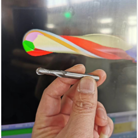
แอปพลิเคชัน:
สำหรับขอบด้านล่างของลามิเนตและเมลามีนสองด้านที่
ยอดเยี่ยมสามารถใช้กับไม้เนื้อแข็งและวัสดุผสมไม้อื่น ๆ
ได้
สำหรับอัตราการป้อนที่รวดเร็วบนเราเตอร์ CNC, เครื่อง
แมชชีนเซ็นเตอร์ และเครื่องแบบจุดต่อจุดสำหรับการริป,
การปรับขนาดแผง, เทมเพลตเราเตอร์ และแอปพลิเคชัน
การกำหนดเส้นทางอื่นๆ