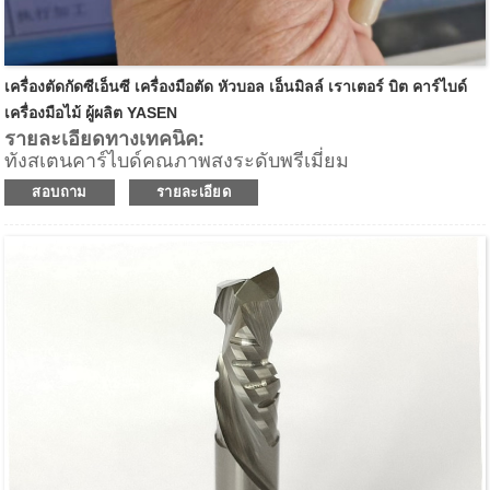
เครื่องตัดกัดซีเอ็นซี เครื่องมือตัด หัวบอล เอ็นมิลล์ เราเตอร์ บิต คาร์ไบด์
เครื่องมือไม้ ผู้ผลิต YASEN
รายละเอียดทางเทคนิค:
ทังสเตนคาร์ไบด์คุณภาพสูงระดับพรีเมี่ยม
คมตัดเกลียว 2 อัน (Z2)
สอบถาม
รายละเอียด
ความลึกของฟันสูงสุด 0.3 มม
สำหรับการกำหนดเส้นทางที่รวดเร็วบนอุปกรณ์ CNC เมื่อ
การตกแต่งขอบมีความสำคัญน้อยกว่า
การดีดชิปขึ้น
แอปพลิเคชัน:
เพื่อการขจัดวัสดุอย่างรวดเร็วในการดำเนินการปรับ
ขนาดแผง
สำหรับอัตราการฟีด Fase บนเราเตอร์ CNC ศูนย์
เครื่องจักรกล และเครื่องชี้ไปยังจุดสำหรับการริป การปรับ
ขนาดแผง การกำหนดเส้นทางเทมเพลต และแอปพลิเคชัน
การกำหนดเส้นทางอื่นๆ