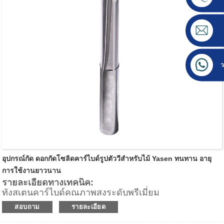
การกำหนดเส้นทางอื่นๆ
ว
อุปกรณ์กัด ดอกกัดโซลิดคาร์ไบด์รูปตัววีสำหรับไม้ Yasen ทนทาน อายุ
การใช้งานยาวนาน
รายละเอียดทางเทคนิค:
ทังสเตนคาร์ไบด์คุณภาพสูงระดับพรีเมี่ยม
ให้พื้นผิวด้านล่างของชิ้นงานที่ดีเยี่ยม
สอบถาม
รายละเอียด
การดีดชิปขึ้น