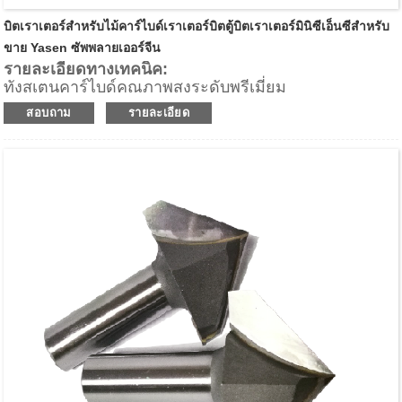
บิตเราเตอร์สำหรับไม้คาร์ไบด์เราเตอร์บิตตู้บิตเราเตอร์มินิซีเอ็นซีสำหรับ
ขาย Yasen ซัพพลายเออร์จีน
รายละเอียดทางเทคนิค:
ทังสเตนคาร์ไบด์คุณภาพสูงระดับพรีเมี่ยม
ให้พื้นผิวด้านล่างของชิ้นงานที่ดีเยี่ยม
สอบถาม
รายละเอียด
การดีดชิปขึ้น
แอปพลิเคชัน:
สำหรับการเคลือบขอบด้านล่างของลามิเนตและเมลามีนที่
ยอดเยี่ยมสามารถใช้กับไม้เนื้อแข็งและวัสดุผสมไม้อื่นๆ
สำหรับอัตราการป้อนที่รวดเร็วบนเราเตอร์ CNC, เครื่อง
แมชชีนเซ็นเตอร์ และเครื่องแบบจุดต่อจุดสำหรับการริป,
การปรับขนาดแผง, เทมเพลตเราเตอร์ และแอปพลิเคชัน
การกำหนดเส้นทางอื่นๆ