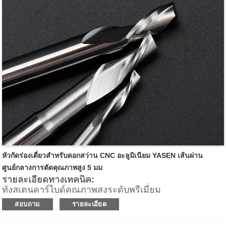
การดีดชิปขึ้น
แอปพลิเคชัน:
เพื่อการขจัดวัสดุอย่างรวดเร็วในการดำเนินการปรับ
ขนาดแผง
สำหรับอัตราการฟีด Fase บนเราเตอร์ CNC ศูนย์
เครื่องจักรกล และเครื่องชี้ไปยังจุดสำหรับการริป การปรับ
ขนาดแผง การกำหนดเส้นทางเทมเพลต และแอปพลิเคชัน
การกำหนดเส้นทางอื่นๆ
หัวกัดร่องเดี่ยวสำหรับดอกสว่าน CNC อะลูมิเนียม YASEN เส้นผ่าน
ศูนย์กลางการตัดคุณภาพสูง 5 มม
รายละเอียดทางเทคนิค:
ทังสเตนคาร์ไบด์คุณภาพสูงระดับพรีเมี่ยม
1 คมตัดเกลียว (Z1)
สอบถาม
รายละเอียด
ความลึกของฟันสูงสุด 0.3 มม
สำหรับการกำหนดเส้นทางที่รวดเร็วบนอุปกรณ์ CNC เมื่อ