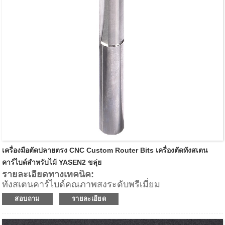
เครื่องมือตัดปลายตรง CNC Custom Router Bits เครื่องตัดทังสเตน
คาร์ไบด์สำหรับไม้ YASEN2 ขลุ่ย
รายละเอียดทางเทคนิค:
ทังสเตนคาร์ไบด์คุณภาพสูงระดับพรีเมี่ยม
2 คมตัด(Z2)
สอบถาม
รายละเอียด
ความลึกของฟันสูงสุด 0.3 มม
สำหรับการกำหนดเส้นทางที่รวดเร็วบนอุปกรณ์ CNC เมื่อ
การตกแต่งขอบมีความสำคัญน้อยกว่า