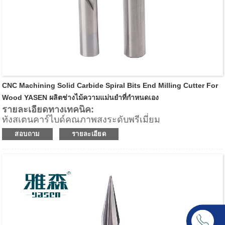
CNC Machining Solid Carbide Spiral Bits End Milling Cutter For
Wood YASEN ผลิตช่างไม้ความแม่นยำที่กำหนดเอง
รายละเอียดทางเทคนิค:
ทังสเตนคาร์ไบด์คุณภาพสูงระดับพรีเมี่ยม
คมตัดเกลียว 2 อัน (Z2)
สอบถาม
รายละเอียด
ให้พื้นผิวด้านล่างของชิ้นงานที่ดีเยี่ยม
การดีดชิปขึ้น
แอปพลิเคชัน:
สำหรับการเคลือบขอบด้านล่างของลามิเนตและเมลามีนที่
ยอดเยี่ยมสามารถใช้กับไม้เนื้อแข็งและวัสดุผสมไม้อื่นๆ
สำหรับอัตราการป้อนที่รวดเร็วบนเราเตอร์ CNC, เครื่อง
แมชชีนเซ็นเตอร์ และเครื่องแบบจุดต่อจุดสำหรับการริป,
การปรับขนาดแผง, เทมเพลตเราเตอร์ และแอปพลิเคชัน