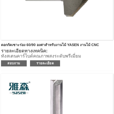
ดอกกัดเซาะร่อง 60/90 องศาสำหรับงานไม้ YASEN งานไม้ CNC
รายละเอียดทางเทคนิค:
ทังสเตนคาร์ไบด์คุณภาพสูงระดับพรีเมี่ยม
ให้พื้นผิวด้านล่างของชิ้นงานที่ดีเยี่ยม
สอบถาม
รายละเอียด
การดีดชิปขึ้น
แอปพลิเคชัน:
สำหรับการเคลือบขอบด้านล่างของลามิเนตและเมลามีนที่
ยอดเยี่ยมสามารถใช้กับไม้เนื้อแข็งและวัสดุผสมไม้อื่นๆ
สำหรับอัตราการป้อนที่รวดเร็วบนเราเตอร์ CNC, เครื่อง
แมชชีนเซ็นเตอร์ และเครื่องแบบจุดต่อจุดสำหรับการริป,
การปรับขนาดแผง, เทมเพลตเราเตอร์ และแอปพลิเคชัน
การกำหนดเส้นทางอื่นๆ