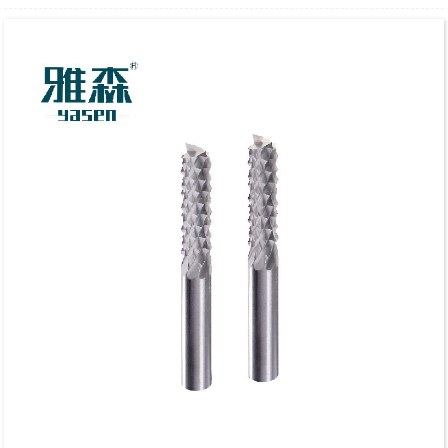
การดีดชิปขึ้น
แอปพลิเคชัน:
สำหรับการเคลือบขอบด้านล่างของลามิเนตและเมลามีนที่
ยอดเยี่ยมสามารถใช้กับไม้เนื้อแข็งและวัสดุผสมไม้อื่นๆ
สำหรับอัตราการป้อนที่รวดเร็วบนเราเตอร์ CNC, เครื่อง
แมชชีนเซ็นเตอร์ และเครื่องแบบจุดต่อจุดสำหรับการริป,
การปรับขนาดแผง, เทมเพลตเราเตอร์ และแอปพลิเคชัน
การกำหนดเส้นทางอื่นๆ