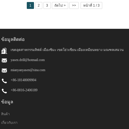
การตกแต่งขอบมีความสำคัญน้อยกว่า
1
2
3
ถัดไป >
>>
หน้าที่ 1 / 3
การดีดชิปขึ้น
แอปพลิเคชัน:
เพื่อการขจัดวัสดุอย่างรวดเร็วในการดำเนินการปรับ
ขนาดแผง
สำหรับอัตราการฟีด Fase บนเราเตอร์ CNC ศูนย์
เครื่องจักรกล และเครื่องชี้ไปยังจุดสำหรับการริป การปรับ
ข้อมูลติดต่อ
ขนาดแผง การกำหนดเส้นทางเทมเพลต และแอปพลิเคชัน
การกำหนดเส้นทางอื่นๆ
เขตอุตสาหกรรมลิฟต์ เมืองชิมะ เขตโย่วเซียน เมืองเหมียนหยาง มณฑลเสฉวน
yasen.drill@hotmail.com
mianyanyasen@sina.com
+86-18148009904
+86-0816-2406189
ข้อมูล
สินค้า
เกี่ยวกับเรา