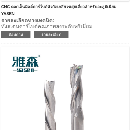
CNC ดอกเอ็นมิลล์คาร์ไบด์หัวกัดเกลียวขลุ่ยเดี่ยวสำหรับอะลูมิเนียม
YASEN
รายละเอียดทางเทคนิค:
ทังสเตนคาร์ไบด์คุณภาพสูงระดับพรีเมี่ยม
ให้พื้นผิวด้านล่างของชิ้นงานที่ดีเยี่ยม
สอบถาม
รายละเอียด
การดีดชิปขึ้น
แอปพลิเคชัน:
สำหรับการเคลือบขอบด้านล่างของลามิเนตและเมลามีนที่
ยอดเยี่ยมสามารถใช้กับไม้เนื้อแข็งและวัสดุผสมไม้อื่นๆ
สำหรับอัตราการป้อนที่รวดเร็วบนเราเตอร์ CNC, เครื่อง
แมชชีนเซ็นเตอร์ และเครื่องแบบจุดต่อจุดสำหรับการริป,
การปรับขนาดแผง, เทมเพลตเราเตอร์ และแอปพลิเคชัน
การกำหนดเส้นทางอื่นๆ